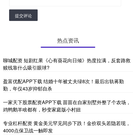
提交评论
热点资讯
聊城配资 短剧红果《心有葵花向日倾》热度拉满，反套路救
赎线靠什么吸引眼球?
盈富优配APP下载 结婚十年被丈夫绿8次！最后出轨蒋勤
勤，年仅43岁抑郁自杀
一家天下股票配资APP下载 苗苗在自家别墅外整了个农场，
鸡鸭鹅羊啥都有，秒变家庭版小村妞
专业杠杆配资 黄金美元罕见同步下跌！金价双头若隐若现，
4000点保卫战一触即发