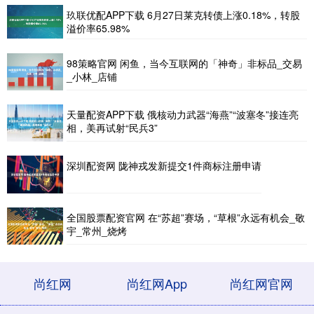
玖联优配APP下载 6月27日莱克转债上涨0.18%，转股
溢价率65.98%
98策略官网 闲鱼，当今互联网的「神奇」非标品_交易
_小林_店铺
天量配资APP下载 俄核动力武器“海燕”“波塞冬”接连亮
相，美再试射“民兵3”
深圳配资网 陇神戎发新提交1件商标注册申请
全国股票配资官网 在“苏超”赛场，“草根”永远有机会_敬
宇_常州_烧烤
尚红网
尚红网App
尚红网官网