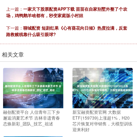
上一篇：
一家天下股票配资APP下载 苗苗在自家别墅外整了个农
场，鸡鸭鹅羊啥都有，秒变家庭版小村妞
下一篇：
聊城配资 短剧红果《心有葵花向日倾》热度拉满，反套
路救赎线靠什么吸引眼球?
相关文章
融创配资平台 人信青年三下乡
新宝融资配资官网 大数据
邂逅消夏艺术节 吉林非遗青春
ETF(159739)上涨超1%，H20
态焕新彩_团队_技艺_祖述
芯片恢复对华销售，大模型训练
迎来利好