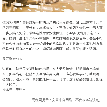
你敢相信吗？曾经红极一时的台湾初代玉女偶像、SHE出道前十几年
的闪亮明星——于佳卉，本握着人生的王牌，却因为错信一个男人而
一步步陷入泥淖，最终连性命都没能保住，才43岁便离开了这个世
界。她的一生似乎总与不幸相伴，两次婚姻都以失败告终，甚至不得
不在公众面前揭露丈夫在婚姻中的八次出轨，而最后一次出轨对象竟
然是当时颇有名气的小花，闹得满城风雨，成为坊间热议的话题。
展开剩余41%
说真的，初代玉女落到如此结局，令人无限惋惜。明明起点比谁都
高，如果当初不把整个人生押在男人身上，专心发展事业，结局绝不
会如此。遇人不淑，真的能毁掉一生，可惜，这个残酷的道理，她懂
得太晚了。
发布于：天津市
尚红网提示：文章来自网络，不代表本站观点。