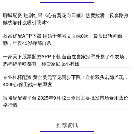
聊城配资 短剧红果《心有葵花向日倾》热度拉满，反套路救
赎线靠什么吸引眼球?
盈富优配APP下载 结婚十年被丈夫绿8次！最后出轨蒋勤
勤，年仅43岁抑郁自杀
一家天下股票配资APP下载 苗苗在自家别墅外整了个农场，
鸡鸭鹅羊啥都有，秒变家庭版小村妞
专业杠杆配资 黄金美元罕见同步下跌！金价双头若隐若现，
4000点保卫战一触即发
富裕配配资平台 2025年9月12日全国主要批发市场食用盐价
格行情
推荐资讯