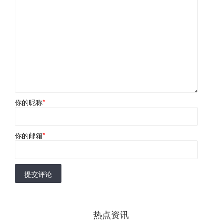
你的昵称
*
你的邮箱
*
提交评论
热点资讯