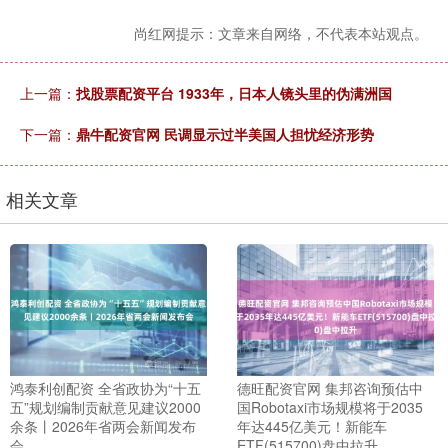
尚红网提示：文章来自网络，不代表本站观点。
上一篇：
找股票配资平台 1933年，日本人镜头里的伪满洲国
下一篇：
鼎牛配资官网 民调显示过半美国人担忧经济形势
相关文章
鸿泰利创配资 全省政协为“十五
德旺配资官网 集邦咨询预估中
五”规划编制贡献意见建议2000
国Robotaxi市场规模将于2035
余条丨2026年省两会新闻发布
年达445亿美元！新能车
会
ETF(515700)盘中拉升