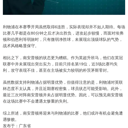
利物浦在本赛季开局虽然取得6连胜，实际表现却并不如人期待。每场
比赛几乎都是在80分钟之后才决出胜负，进攻起步较慢，而面对埃弗
顿和伯恩利等弱旅时，只有微弱净胜球，未展现出顶级球队的气势，
战术风格略显保守。
相比之下，南安普顿的状态更为糟糕。作为英超升班马，他们在英冠
联赛中并未展现出突出实力，目前只排名第19位，近3场比赛均失
利，攻守表现不佳，甚至在主场被实力较弱的朴茨茅斯零封。
虽然数据支持利物浦占据明显优势，但值得注意的是，利物浦对英联
杯态度不太认真，并且近期赛程密集，球员状态可能受影响。此外，
最近三次对阵南安普顿并未占据明显优势。因此，可以预见南安普顿
在这场比赛中不会遭遇太惨重的失利。
综上所述，南安普顿将迎来与利物浦的比赛，他们或许有机会避免遭
遇惨败。
发布于：广东省