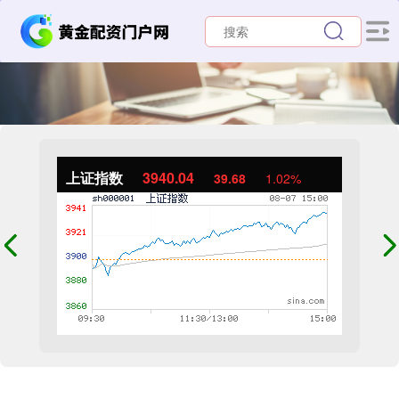
上证指数
3940.04
39.68
1.02%