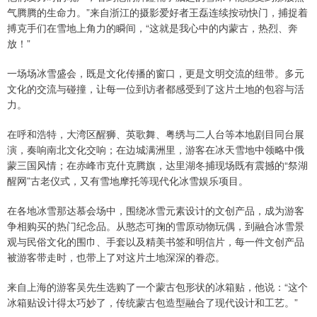
气腾腾的生命力。”来自浙江的摄影爱好者王磊连续按动快门，捕捉着
搏克手们在雪地上角力的瞬间，“这就是我心中的内蒙古，热烈、奔
放！”
一场场冰雪盛会，既是文化传播的窗口，更是文明交流的纽带。多元
文化的交流与碰撞，让每一位到访者都感受到了这片土地的包容与活
力。
在呼和浩特，大湾区醒狮、英歌舞、粤绣与二人台等本地剧目同台展
演，奏响南北文化交响；在边城满洲里，游客在冰天雪地中领略中俄
蒙三国风情；在赤峰市克什克腾旗，达里湖冬捕现场既有震撼的“祭湖
醒网”古老仪式，又有雪地摩托等现代化冰雪娱乐项目。
在各地冰雪那达慕会场中，围绕冰雪元素设计的文创产品，成为游客
争相购买的热门纪念品。从憨态可掬的雪原动物玩偶，到融合冰雪景
观与民俗文化的围巾、手套以及精美书签和明信片，每一件文创产品
被游客带走时，也带上了对这片土地深深的眷恋。
来自上海的游客吴先生选购了一个蒙古包形状的冰箱贴，他说：“这个
冰箱贴设计得太巧妙了，传统蒙古包造型融合了现代设计和工艺。”