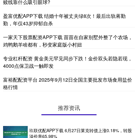
赎线靠什么吸引眼球?
盈富优配APP下载 结婚十年被丈夫绿8次！最后出轨蒋勤
勤，年仅43岁抑郁自杀
一家天下股票配资APP下载 苗苗在自家别墅外整了个农场，
鸡鸭鹅羊啥都有，秒变家庭版小村妞
专业杠杆配资 黄金美元罕见同步下跌！金价双头若隐若现，
4000点保卫战一触即发
富裕配配资平台 2025年9月12日全国主要批发市场食用盐价
格行情
推荐资讯
玖联优配APP下载 6月27日莱克转债上涨0.18%，转股
溢价率65.98%