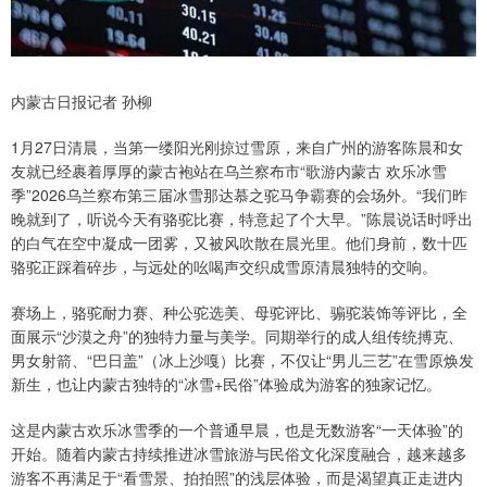
内蒙古日报记者 孙柳
1月27日清晨，当第一缕阳光刚掠过雪原，来自广州的游客陈晨和女
友就已经裹着厚厚的蒙古袍站在乌兰察布市“歌游内蒙古 欢乐冰雪
季”2026乌兰察布第三届冰雪那达慕之驼马争霸赛的会场外。“我们昨
晚就到了，听说今天有骆驼比赛，特意起了个大早。”陈晨说话时呼出
的白气在空中凝成一团雾，又被风吹散在晨光里。他们身前，数十匹
骆驼正踩着碎步，与远处的吆喝声交织成雪原清晨独特的交响。
赛场上，骆驼耐力赛、种公驼选美、母驼评比、骟驼装饰等评比，全
面展示“沙漠之舟”的独特力量与美学。同期举行的成人组传统搏克、
男女射箭、“巴日盖”（冰上沙嘎）比赛，不仅让“男儿三艺”在雪原焕发
新生，也让内蒙古独特的“冰雪+民俗”体验成为游客的独家记忆。
这是内蒙古欢乐冰雪季的一个普通早晨，也是无数游客“一天体验”的
开始。随着内蒙古持续推进冰雪旅游与民俗文化深度融合，越来越多
游客不再满足于“看雪景、拍拍照”的浅层体验，而是渴望真正走进内