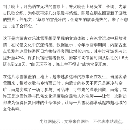
到了晚上，月光洒在无垠的雪原上，篝火晚会上马头琴、长调、内蒙
古民歌交织，为冬夜再添几分浪漫与悠然。陈晨在朋友圈更新了游玩
的照片，并配文：“草原的雪是冷的，但这里的故事是热的。来了不想
走，走了会怀念。”
这正是内蒙古欢乐冰雪季想要呈现的文旅体验：在冰雪运动中释放激
情，在民俗文化中沉淀情感。数据显示，今年冰雪季期间，内蒙古重
点监测的冰雪旅游区日均接待游客同比增长34%，其中过夜游客占比
提升至42%。许多民宿经营者反映，游客平均停留时间从以往的1.5天
延长到2.8天。“白天玩不够，晚上舍不得走”成为常见现象。
在这片冰雪覆盖的土地上，越来越多这样的故事正在发生。当游客踏
雪而来，带着欢歌与乡情而归时，内蒙古的冬天不再只是寒冷与空
旷，而是变成了一场可参与、可品味、可带走的温暖团聚。而这，或
许正是冰雪旅游与民俗文化深度融合最动人的注脚——让每一次到访
都成为值得反复回味的生命体验，让每一片雪花都承载起跨越地域的
文化共鸣。
尚红网提示：文章来自网络，不代表本站观点。