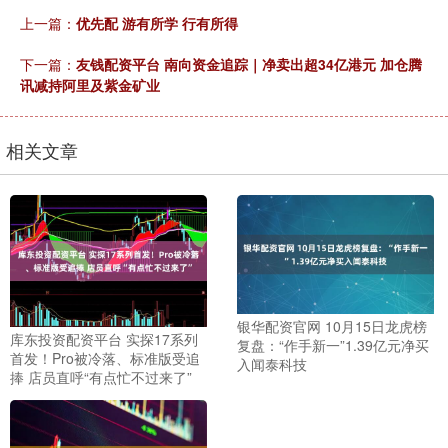
上一篇：
优先配 游有所学 行有所得
下一篇：
友钱配资平台 南向资金追踪｜净卖出超34亿港元 加仓腾
讯减持阿里及紫金矿业
相关文章
银华配资官网 10月15日龙虎榜
库东投资配资平台 实探17系列
复盘：“作手新一”1.39亿元净买
首发！Pro被冷落、标准版受追
入闻泰科技
捧 店员直呼“有点忙不过来了”