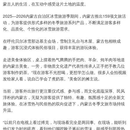
蒙古人的生活，在互动中感受这片土地的温度。
2025—2026内蒙古自治区冰雪旅游季期间，内蒙古推出159项文旅活
动，为游客提供形式多样的冬季旅游系列产品，不断满足游客多样
化、品质化、个性化的冰雪旅游需求。
在呼伦贝尔冰雪那达慕主会场，雪制主礼台与木屋、蒙古包相映成
趣，游客沉浸式体验民俗项目，获得丰富的游玩体验。
走进美食体验区，桌上摆着热气腾腾的手把肉、羊杂、炖羊肉等地道
的内蒙古美食。一旁，非物质文化遗产代表性传承人正手把手教几位
游客制作奶茶。“现在游客不光想喝，更想学怎么做。很多人会拍视频
发给家人看，说自己学会了煮奶茶。”美食区的摊主说。
当前，游客外出旅行更注重仪式感、参与感，而文化底蕴深厚、民风
淳朴的内蒙古，无疑为游客提供了独特、有趣、氛围感十足的全新文
旅体验。在冰雪热与民俗热的双向促进下，内蒙古冬季文旅市场持续
升温。
“以前只在电视上看过搏克，与现场看完全是两回事。在现场，能听到
他们发力时的吼声，看到他们脚蹬靴子溅起的雪沫，能感受到那股热