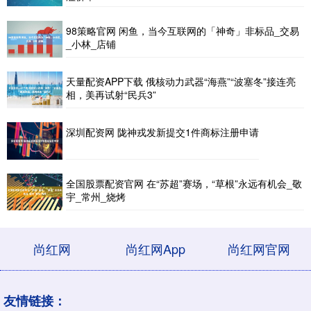
98策略官网 闲鱼，当今互联网的「神奇」非标品_交易
_小林_店铺
天量配资APP下载 俄核动力武器“海燕”“波塞冬”接连亮
相，美再试射“民兵3”
深圳配资网 陇神戎发新提交1件商标注册申请
全国股票配资官网 在“苏超”赛场，“草根”永远有机会_敬
宇_常州_烧烤
尚红网
尚红网App
尚红网官网
友情链接：