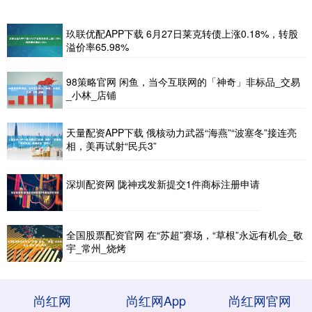
玖联优配APP下载 6月27日莱克转债上涨0.18%，转股
溢价率65.98%
98策略官网 闲鱼，当今互联网的「神奇」非标品_交易
_小林_店铺
天量配资APP下载 俄核动力武器“海燕”“波塞冬”接连亮
相，美再试射“民兵3”
深圳配资网 陇神戎发新提交1件商标注册申请
全国股票配资官网 在“苏超”赛场，“草根”永远有机会_敬
宇_常州_烧烤
尚红网
尚红网App
尚红网官网