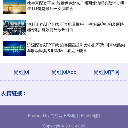
擒牛宝配资平台 戴佩妮称北京广州两场演唱会取消，明
年1月份是最后一次演唱会
恒利证券APP下载 正泰电器取得一种热保护机构及断路
器专利, 有效提升散热能力
沪深配资APP下载 旅客因高反引发心脏不适 川青铁路站
车联动助其及时就医｜看见正能量
尚红网
尚红网App
尚红网官网
友情链接：
Powered by
尚红网
RSS地图
HTML地图
Copyright
© 2013-2025