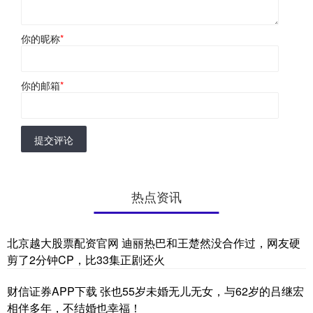
你的昵称
*
你的邮箱
*
提交评论
热点资讯
北京越大股票配资官网 迪丽热巴和王楚然没合作过，网友硬
剪了2分钟CP，比33集正剧还火
财信证券APP下载 张也55岁未婚无儿无女，与62岁的吕继宏
相伴多年，不结婚也幸福！