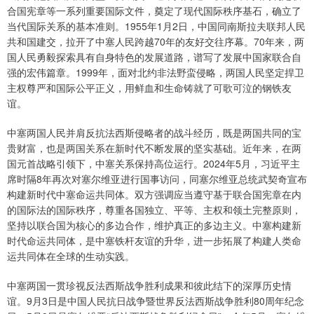
合国宪章等一系列重要国际文件，奠定了现代国际秩序基石，确立了
当代国际关系的基本准则。1955年1月2日，中国同南斯拉夫联邦人民
共和国建交，拉开了中塞人民跨越70年的友好交往序幕。70年来，两
国人民勇毅探索具有自身特色的发展道路，谱写了发展中国家联合自
强的宏伟篇章。1999年，面对北约非法野蛮侵略，两国人民坚定捍卫
主权尊严和国际公平正义，用鲜血和生命铸就了可歌可泣的钢铁友
谊。
中塞两国人民并肩反抗法西斯侵略者的战斗经历，既是两国共同的宝
贵财富，也是两国关系在新时代不断发展的坚实基础。近年来，在两
国元首战略引领下，中塞关系保持高位运行。2024年5月，习近平主
席时隔8年再次对塞尔维亚进行国事访问，同塞尔维亚总统武契奇宣布
构建新时代中塞命运共同体。双方强调应当遵守基于联合国宪章在内
的国际法的国际秩序，尊重各国独立、平等、主权和领土完整原则，
坚持以联合国为核心的多边合作，维护真正的多边主义。中塞构建新
时代命运共同体，是中塞铁杆友谊的升华，进一步拓展了构建人类命
运共同体在全球的生动实践。
中塞两国一贯珍视反法西斯战争胜利成果和彼此结下的深厚历史情
谊。9月3日是中国人民抗日战争暨世界反法西斯战争胜利80周年纪念