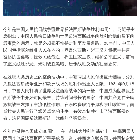
今年是中国人民抗日战争暨世界反法西斯战争胜利80周年。习近平主
席指出，中国人民抗日战争和世界反法西斯战争的胜利给我们留下的
最宝贵的启示，就是必须毫不动摇走和平发展道路。80年前，中国人
民同包括塞尔维亚人民在内的世界反法西斯同盟正义力量携手并肩，
奋起抗击侵略，拯救民族危亡，捍卫国家主权，维护公平正义，谱写
了正义战胜邪恶、光明战胜黑暗、进步战胜反动的壮丽史诗。
在这场人类历史上的空前浩劫中，中塞两国人民付出巨大牺牲，分别
为反法西斯战争亚洲和欧洲战场的胜利作出重大贡献。1931年9月18
日，中国人民打响了世界反法西斯战争的第一枪，中国成为世界反法
西斯战争中开始时间最早、持续时间最长的国家，中国共产党在全民
族抗战中发挥了中流砥柱作用。在东欧多瑙河平原和崇山峻岭中，南
斯拉夫人民进行了艰苦卓绝的斗争，有效牵制并打击了法西斯侵略
者，筑起国际反法西斯统一战线的坚强堡垒。
今年也是联合国成立80周年。在二战伟大胜利的基础上，中塞两国人
民同其他反法西斯同盟重要成员一道，共商建立联合国，共同制定联