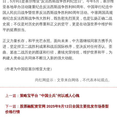
日，5月9日是塞尔维亚“反法西斯战争胜利纪念日”。今年5月，塞尔维
亚各地举办活动隆重纪念反法西斯战争胜利80周年。中国举行纪念中
国人民抗日战争暨世界反法西斯战争胜利80周年活动。中塞两国高规
格纪念反法西斯战争伟大胜利，既告慰先烈英灵，也是弘扬正确二战
史观；不仅是对历史的尊重和正义的坚守，更是在动荡世界中维护和
平的挺膺担当。
正义力量长存，和平光芒永照。面向未来，中方愿继续同塞方携手共
进，坚定捍卫二战胜利成果和战后国际秩序，坚决反对任何否认、歪
曲、篡改二战历史的图谋和行径，赓续光荣传统，维护世界和平，为
构建人类命运共同体不断注入新的强大动能。
（作者为中国驻塞尔维亚大使）
尚红网提示：文章来自网络，不代表本站观点。
上一篇：
策略宝平台 “中国士兵”何以感人心魄
下一篇：
股票融配资官网 2025年9月12日全国主要批发市场香梨
价格行情