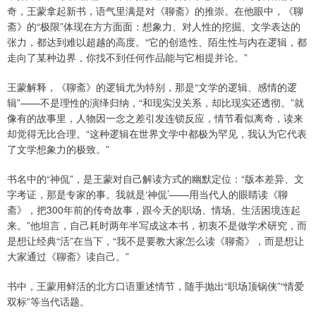
奇，王蒙拿起新书，语气里满是对《聊斋》的推崇。在他眼中，《聊
斋》的“极限”体现在方方面面：想象力、对人性的挖掘、文学表达的
张力，都达到难以超越的高度。“它的创造性、陌生性与内在逻辑，都
走向了某种边界，你找不到任何作品能与它相提并论。”
王蒙解释，《聊斋》的逻辑尤为特别，那是“文学的逻辑、感情的逻
辑”——不是理性的演绎归纳，“和现实没关系，却比现实还透彻。”就
像有的故事里，人物因一念之差引发连锁反应，情节看似离奇，读来
却觉得无比合理。“这种逻辑在世界文学中都极为罕见，我认为它代表
了文学想象力的极致。”
书名中的“神侃”，是王蒙对自己解读方式的幽默定位：“版本差异、文
字考证，那是专家的事。我就是‘神侃’——用当代人的眼睛读《聊
斋》，把300年前的传奇故事，跟今天的职场、情场、生活困境连起
来。”他坦言，自己耗时两年半写成这本书，初衷不是做学术研究，而
是想让经典“活”在当下，“我不是要教大家怎么读《聊斋》，而是想让
大家通过《聊斋》读自己。”
书中，王蒙用鲜活的北方口语重述情节，随手抛出“职场顶锅侠”“情爱
双标”等当代话题。