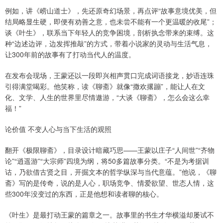
例如，讲《崂山道士》，先还原奇幻场景，再点评“故事意境优美，但
结局略显生硬，即便有劝善之意，也未尝不能有一个更温暖的收尾”；
谈《叶生》，联系当下年轻人的竞争困境，剖析执念带来的束缚。这
种“边述边评，边发挥推敲”的方式，带着小说家的灵动与生活气息，
让300年前的故事有了打动当代人的温度。
在发布会现场，王蒙还以一段即兴相声贯口完成词语接龙，妙语连珠
引得满堂喝彩。他笑称，读《聊斋》就像“撒欢撂蹦”，能让人在文
化、文学、人生的世界里尽情遨游，“大谈《聊斋》，怎么会这么幸
福！”
论价值 不变人心与当下生活的观照
翻开《极限聊斋》，目录设计暗藏巧思——王蒙以庄子“人间世”“齐物
论”“逍遥游”“大宗师”四境为纲，将50多篇故事分类。“不是为考据训
诂，乃欲借古贤之目，开掘文本的哲学纵深与当代意蕴。”他说，《聊
斋》写的是传奇，说的是人心，职场竞争、情爱欲望、世态人情，这
些300年没变过的东西，正是他想和读者聊的核心。
《叶生》是最打动王蒙的篇章之一。故事里的书生才华横溢却屡试不