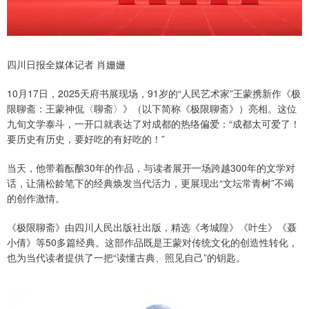
四川日报全媒体记者 肖姗姗
10月17日，2025天府书展现场，91岁的“人民艺术家”王蒙携新作《极
限聊斋：王蒙神侃〈聊斋〉》（以下简称《极限聊斋》）亮相。这位
九旬文学泰斗，一开口就表达了对成都的热络偏爱：“成都太可爱了！
要历史有历史，要好吃的有好吃的！”
当天，他带着酝酿30年的作品，与读者展开一场跨越300年的文学对
话，让蒲松龄笔下的经典焕发当代活力，更展现出“文坛常青树”不竭
的创作激情。
《极限聊斋》由四川人民出版社出版，精选《考城隍》《叶生》《聂
小倩》等50多篇经典。这部作品既是王蒙对传统文化的创造性转化，
也为当代读者提供了一把“读懂古典、照见自己”的钥匙。