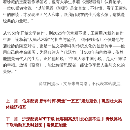
着珍藏的王蒙著作求签名，也有大学生拿着《极限聊斋》认真记录。
一位00后读者说：“以前觉得《聊斋》是文言文，不好懂。看了王蒙先
生的解读，才发现里面的人和事，跟我们现在的生活这么像，这就是
经典的力量吧。”
从1953年开始文学创作，到2025年仍笔耕不辍，王蒙用70载的创作
生涯，诠释着“人民艺术家”的担当与坚守。《极限聊斋》不仅是他与
蒲松龄的隔空对话，更是一位文学泰斗对传统文化的创新传承——他
用自己的生命阅历，为经典注入当代活力，让300年前的故事，依然
能照亮当代人的生活。正如他所说：“中国人读中国小说，是人生难得
的幸福。放谈《聊斋》，能让你苦思深省，能让你享受人生与文化的
美好。”
尚红网提示：文章来自网络，不代表本站观点。
上一篇：
伯乐配资 新华时评·聚焦“十五五”规划建议｜巩固壮大实
体经济根基
下一篇：
沪深配资APP下载 旅客因高反引发心脏不适 川青铁路站
车联动助其及时就医｜看见正能量