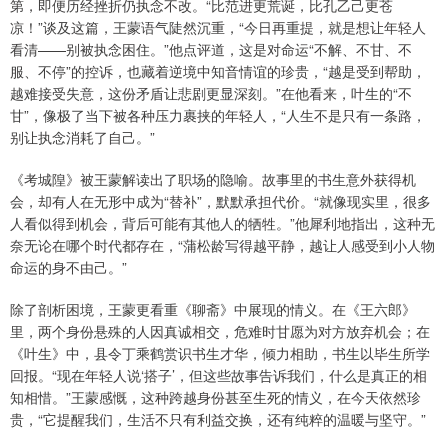
第，即便历经挫折仍执念不改。“比范进更荒诞，比孔乙己更苍
凉！”谈及这篇，王蒙语气陡然沉重，“今日再重提，就是想让年轻人
看清——别被执念困住。”他点评道，这是对命运“不解、不甘、不
服、不停”的控诉，也藏着逆境中知音情谊的珍贵，“越是受到帮助，
越难接受失意，这份矛盾让悲剧更显深刻。”在他看来，叶生的“不
甘”，像极了当下被各种压力裹挟的年轻人，“人生不是只有一条路，
别让执念消耗了自己。”
《考城隍》被王蒙解读出了职场的隐喻。故事里的书生意外获得机
会，却有人在无形中成为“替补”，默默承担代价。“就像现实里，很多
人看似得到机会，背后可能有其他人的牺牲。”他犀利地指出，这种无
奈无论在哪个时代都存在，“蒲松龄写得越平静，越让人感受到小人物
命运的身不由己。”
除了剖析困境，王蒙更看重《聊斋》中展现的情义。在《王六郎》
里，两个身份悬殊的人因真诚相交，危难时甘愿为对方放弃机会；在
《叶生》中，县令丁乘鹤赏识书生才华，倾力相助，书生以毕生所学
回报。“现在年轻人说‘搭子’，但这些故事告诉我们，什么是真正的相
知相惜。”王蒙感慨，这种跨越身份甚至生死的情义，在今天依然珍
贵，“它提醒我们，生活不只有利益交换，还有纯粹的温暖与坚守。”