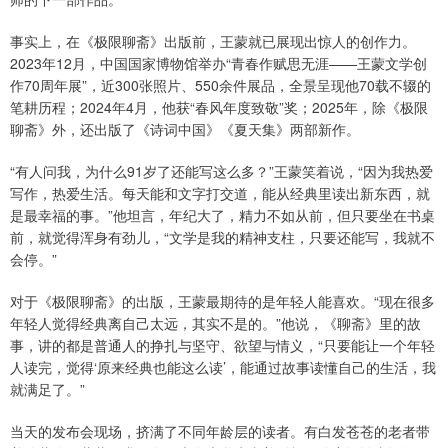
事实上，在《极限聊斋》出版前，王蒙就已展现出惊人的创作力。
2023年12月，中国国家博物馆举办“青春作赋思无涯——王蒙文学创
作70周年展”，近300张照片、550余件展品，全景呈现他70载不辍的
笔耕历程；2024年4月，他获“春风年度致敬”奖；2025年，除《极限
聊斋》外，还出版了《诗词中国》《夏天集》两部新作。
“有人问我，为什么91岁了还能写这么多？”王蒙笑着说，“因为我热爱
写作，热爱生活。每天能和文字打交道，能从经典里读出新东西，就
是最幸福的事。”他坦言，年纪大了，精力不如从前，但只要坐在书桌
前，就觉得浑身有劲儿，“文学是我的精神支柱，只要还能写，我就不
会停。”
对于《极限聊斋》的出版，王蒙最期待的是年轻人能喜欢。“现在很多
年轻人觉得经典离自己太远，其实不是的。”他说，《聊斋》里的故
事，讲的都是普通人的挣扎与坚守、欲望与情义，“只要能让一个年轻
人读完，觉得‘原来经典也能这么读’，能通过故事读懂自己的生活，我
就满足了。”
当天的发布会现场，挤满了不同年龄层的读者。有白发苍苍的老者带