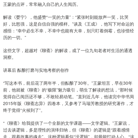
王蒙的点评，常常融入自己的人生阅历。
解读《婴宁》，他盛赞“一笑的力量”：“紧张时刻能放声一笑，比哭
好，比怒强，这是自信自强的模样。”谈及《王成》，他写下对命运的
感悟：“幸中必生不幸，不幸中也能有大幸，别只盯着倒霉，也珍惜经
历的一切。”
这些文字，超越对《聊斋》的解读，成了一位九旬老者对生活的通透
洞察。
讲幕后 酝酿打磨与实地考察的创作
“写这本书，前后花了两年半，但酝酿了30年。”王蒙坦言，早在30年
前，他就被《聊斋》的“极限”魅力吸引，萌生了解读的想法，“那时候
觉得自己阅历还不够，不敢轻易动笔。”直到近几年，他读完中华书局
2015年版《聊斋志异》四卷本，又参考了马瑞芳教授的研究著作，才
终于觉得“火候到了”。
“《聊斋》给我提供了一个全新的文学课题——文学逻辑。”王蒙说，
过去谈逻辑，多是理性的演绎归纳，但《聊斋》的逻辑是“跟着感情
走，跟着故事的魂走”。这种逻辑看似“没逻辑”，却最能打动人心。“这