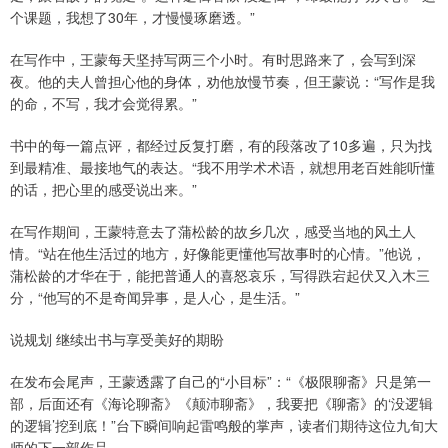
个课题，我想了30年，才慢慢琢磨透。”
在写作中，王蒙每天坚持写两三个小时。有时思路来了，会写到深
夜。他的夫人曾担心他的身体，劝他放慢节奏，但王蒙说：“写作是我
的命，不写，我才会觉得累。”
书中的每一篇点评，都经过反复打磨，有的段落改了10多遍，只为找
到最精准、最接地气的表达。“我不用学术术语，就想用老百姓能听懂
的话，把心里的感受说出来。”
在写作期间，王蒙特意去了蒲松龄的故乡几次，感受当地的风土人
情。“站在他生活过的地方，好像能更懂他写故事时的心情。”他说，
蒲松龄的才华在于，能把普通人的喜怒哀乐，写得跌宕起伏又入木三
分，“他写的不是奇闻异事，是人心，是生活。”
说规划 继续出书与享受美好的期盼
在发布会尾声，王蒙透露了自己的“小目标”：“《极限聊斋》只是第一
部，后面还有《海论聊斋》《颠沛聊斋》，我要把《聊斋》的‘没逻辑
的逻辑’挖到底！”台下瞬间响起雷鸣般的掌声，读者们期待这位九旬大
师的下一部作品。