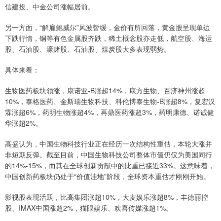
信建投、中金公司涨幅居前。
另一方面，“解雇鲍威尔”风波暂缓，金价有所回落，黄金股呈现单边
下跌行情，铜等有色金属股齐跌，稀土概念股亦走低，航空股、海运
股、石油股、濠赌股、石油股、煤炭股大多表现弱势。
具体来看：
生物医药板块领涨，康诺亚-B涨超14%，康方生物、百济神州涨超
10%，泰格医药、金斯瑞生物科技、科伦博泰生物-B涨超8%，复宏汉
霖涨超6%，药明生物涨超4%，再鼎医药涨超3%，药明康德、诺诚健
华涨超2%。
高盛认为，中国生物科技行业正在经历一次结构性重估，本轮大涨并
非短期反弹。截至目前，中国生物科技公司整体市值仍仅为美国同行
的14%-15%，而其在全球创新贡献中的比重已接近33%。这意味着，
中国创新药板块仍处于“价值洼地”阶段，全球资本重估才刚刚开始。
影视股表现活跃，比高集团涨超10%，大麦娱乐涨超8%，丰德丽控
股、IMAX中国涨超2%，猫眼娱乐、欢喜传媒涨超1%。