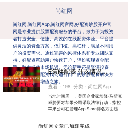
尚红网
尚红网,尚红网App,尚红网官网,好配资炒股开户官
网是专业提供股票配资服务的平台，致力于为投资
者打造安全、便捷、高效的在线配资体验。平台提
供灵活的资金方案，低门槛、高杠杆，满足不同用
户的投资需求。通过完善的风控体系和专业团队支
持，好配资帮助用户快速开户，轻松实现资金配
置，助力抓住市场机遇。无论新手还是资深投资
E策略配资 什么情况？马斯克威胁：将“立即”对苹果采取法律行动！
者，都能在好配资找到适合自己的炒股配资解决方
案，开启财富增值之旅。
查看：
196
分类：
尚红网App
当地时间周一，美国企业家埃隆·马斯克
威胁要对苹果公司采取法律行动，指控
苹果公司在管理App Store排名方面违反
了反垄断法。 “苹果的行为使得除OpenAI
之....
尚红网文章已加载完成