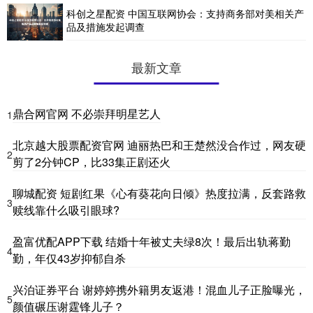
科创之星配资 中国互联网协会：支持商务部对美相关产
品及措施发起调查
最新文章
鼎合网官网 不必崇拜明星艺人
1
北京越大股票配资官网 迪丽热巴和王楚然没合作过，网友硬
2
剪了2分钟CP，比33集正剧还火
聊城配资 短剧红果《心有葵花向日倾》热度拉满，反套路救
3
赎线靠什么吸引眼球?
盈富优配APP下载 结婚十年被丈夫绿8次！最后出轨蒋勤
4
勤，年仅43岁抑郁自杀
兴泊证券平台 谢婷婷携外籍男友返港！混血儿子正脸曝光，
5
颜值碾压谢霆锋儿子？