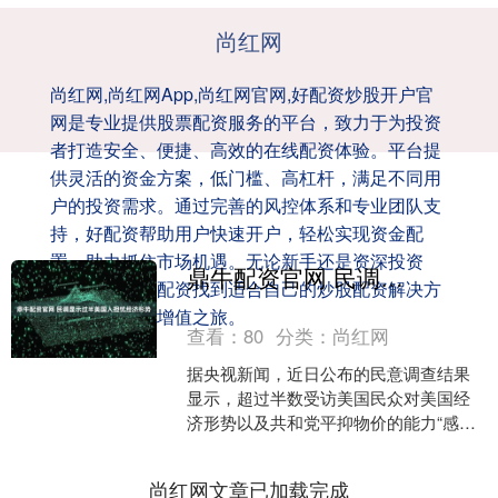
尚红网
尚红网,尚红网App,尚红网官网,好配资炒股开户官
网是专业提供股票配资服务的平台，致力于为投资
者打造安全、便捷、高效的在线配资体验。平台提
供灵活的资金方案，低门槛、高杠杆，满足不同用
户的投资需求。通过完善的风控体系和专业团队支
持，好配资帮助用户快速开户，轻松实现资金配
置，助力抓住市场机遇。无论新手还是资深投资
鼎牛配资官网 民调显示过半美国人担忧经济形势
者，都能在好配资找到适合自己的炒股配资解决方
案，开启财富增值之旅。
查看：
80
分类：
尚红网
据央视新闻，近日公布的民意调查结果
显示，超过半数受访美国民众对美国经
济形势以及共和党平抑物价的能力“感到
担忧”。这项线上调查由路透社与民调机
构益普索集团在全美范....
尚红网文章已加载完成