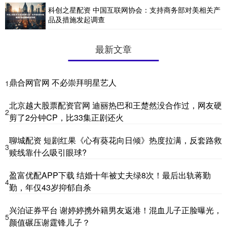
科创之星配资 中国互联网协会：支持商务部对美相关产
品及措施发起调查
最新文章
鼎合网官网 不必崇拜明星艺人
1
北京越大股票配资官网 迪丽热巴和王楚然没合作过，网友硬
2
剪了2分钟CP，比33集正剧还火
聊城配资 短剧红果《心有葵花向日倾》热度拉满，反套路救
3
赎线靠什么吸引眼球?
盈富优配APP下载 结婚十年被丈夫绿8次！最后出轨蒋勤
4
勤，年仅43岁抑郁自杀
兴泊证券平台 谢婷婷携外籍男友返港！混血儿子正脸曝光，
5
颜值碾压谢霆锋儿子？