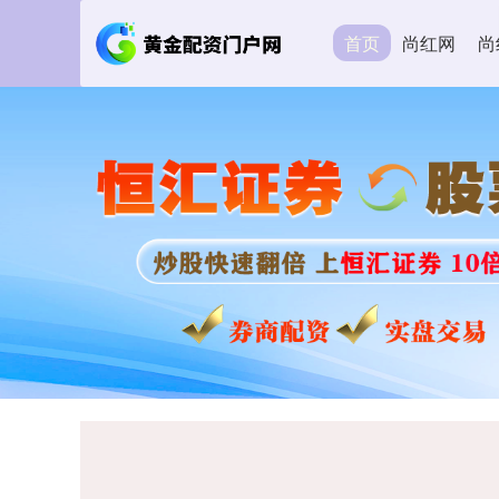
首页
尚红网
尚