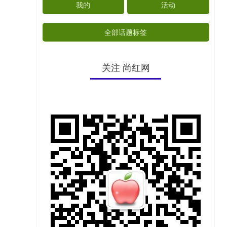
我的
活动
全部话题标签
关注 尚红网