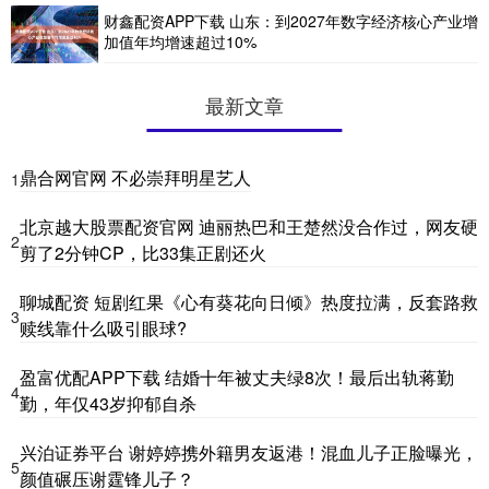
财鑫配资APP下载 山东：到2027年数字经济核心产业增
加值年均增速超过10%
最新文章
鼎合网官网 不必崇拜明星艺人
1
北京越大股票配资官网 迪丽热巴和王楚然没合作过，网友硬
2
剪了2分钟CP，比33集正剧还火
聊城配资 短剧红果《心有葵花向日倾》热度拉满，反套路救
3
赎线靠什么吸引眼球?
盈富优配APP下载 结婚十年被丈夫绿8次！最后出轨蒋勤
4
勤，年仅43岁抑郁自杀
兴泊证券平台 谢婷婷携外籍男友返港！混血儿子正脸曝光，
5
颜值碾压谢霆锋儿子？