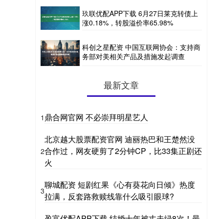
玖联优配APP下载 6月27日莱克转债上
涨0.18%，转股溢价率65.98%
科创之星配资 中国互联网协会：支持商
务部对美相关产品及措施发起调查
最新文章
鼎合网官网 不必崇拜明星艺人
1
北京越大股票配资官网 迪丽热巴和王楚然没
合作过，网友硬剪了2分钟CP，比33集正剧还
2
火
聊城配资 短剧红果《心有葵花向日倾》热度
3
拉满，反套路救赎线靠什么吸引眼球?
盈富优配APP下载 结婚十年被丈夫绿8次！最