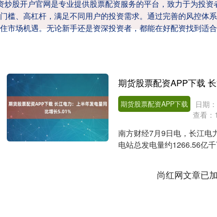
,好配资炒股开户官网是专业提供股票配资服务的平台，致力于为投
门槛、高杠杆，满足不同用户的投资需求。通过完善的风控体系
住市场机遇。无论新手还是资深投资者，都能在好配资找到适合
期货股票配资APP下载
日期：0
查看：
南方财经7月9日电，长江电
电站总发电量约1266.56
电量约....
尚红网文章已