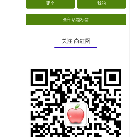
哪个
我的
全部话题标签
关注 尚红网